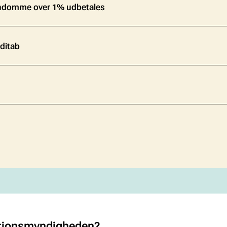
endomme over 1% udbetales
ditab
tionsmyndigheden?