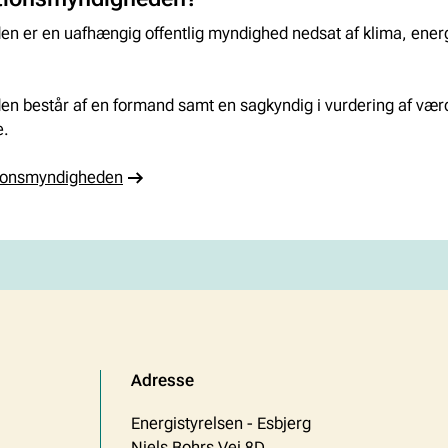
n er en uafhængig offentlig myndighed nedsat af klima, energ
.
n består af en formand samt en sagkyndig i vurdering af værd
e.
ionsmyndigheden
Adresse
Energistyrelsen - Esbjerg
Niels Bohrs Vej 8D