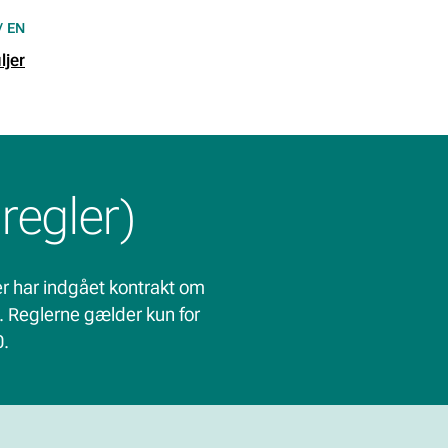
/
EN
ljer
regler)
r har indgået kontrakt om
. Reglerne gælder kun for
0.