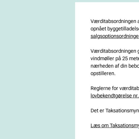
g
Værditabsordningen æ
a
opnået byggetilladels
salgsoptionsordning
t
Værditabsordningen gi
i
vindmøller på 25 meter
nærheden af din beboe
o
opstilleren.
Reglerne for værdita
n
lovbekendtgørelse nr.
Det er Taksationsmyn
Læs om Taksationsm