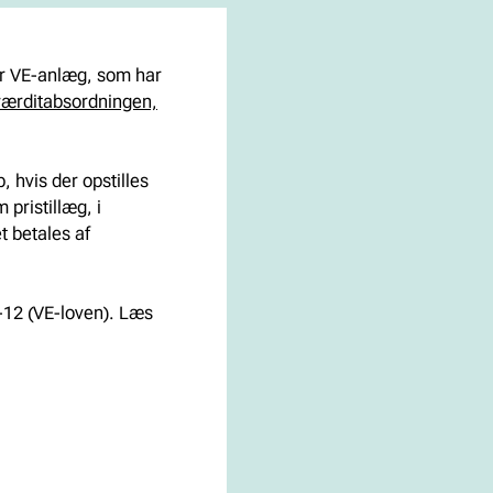
or VE-anlæg, som har
ærditabsordningen,
 hvis der opstilles
 pristillæg, i
t betales af
-12 (VE-loven). Læs