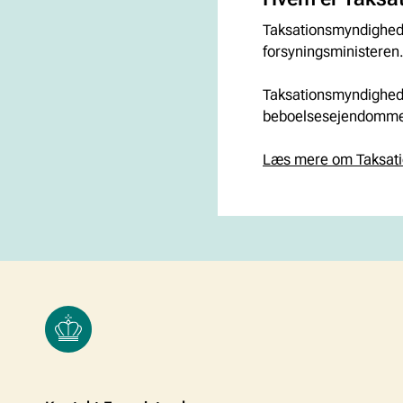
Taksationsmyndighede
forsyningsministeren
Taksationsmyndighede
beboelsesejendomm
Læs mere om Taksat