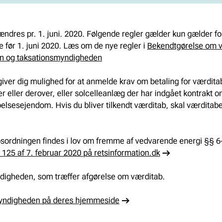
V
I
ndres pr. 1. juni. 2020. Følgende regler gælder kun gælder f
e før 1. juni 2020. Læs om de nye regler i
Bekendtgørelse om v
G
en og taksationsmyndigheden
A
ver dig mulighed for at anmelde krav om betaling for værditab,
 eller derover, eller solcelleanlæg der har indgået kontrakt om
T
lsesejendom. Hvis du bliver tilkendt værditab, skal værditabe
I
bsordningen findes i lov om fremme af vedvarende energi §§ 6
 125 af 7. februar 2020 på retsinformation.dk
O
digheden, som træffer afgørelse om værditab.
N
yndigheden på deres hjemmeside