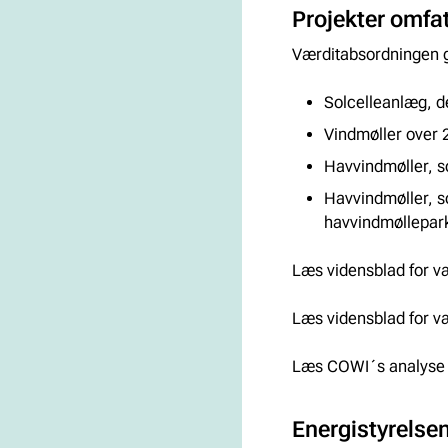
Projekter omfa
Værditabsordningen g
Solcelleanlæg, de
Vindmøller over 2
Havvindmøller, s
Havvindmøller, s
havvindmøllepark
Læs vidensblad for v
Læs vidensblad for v
Læs COWI´s analyse 
Energistyrelsen