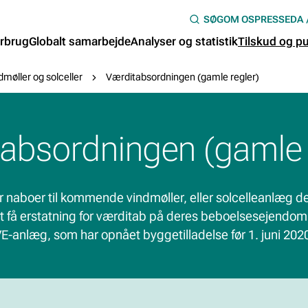
G
H
OM OS
PRESSE
DA
SØG
å
orbrug
Globalt samarbejde
Analyser og statistik
Tilskud og pu
t
E
i
øller og solceller
Værditabsordningen (gamle regler)
l
A
h
o
D
v
absordningen (gamle 
e
E
d
i
 naboer til kommende vindmøller, eller solcelleanlæg de
R
n
 at få erstatning for værditab på deres beboelsesejendom
d
h
E-anlæg, som har opnået byggetilladelse før 1. juni 202
N
o
l
A
d