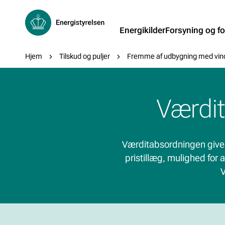
H
M
Energikilder
Forsyning og f
j
e
a
D
Hjem
Tilskud og puljer
Fremme af udbygning med vindm
m
u
e
i
r
h
Værdit
n
e
r
:
n
Værditabsordningen giver
pristillæg, mulighed for
a
V
v
i